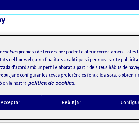
ny
ActiFolios
Aj
ir
cookies
pròpies i de tercers per poder-te oferir correctament totes 
tats del lloc web, amb finalitats analítiques i per mostrar-te publicita
tzada d'acord amb un perfil elaborat a partir dels teus hàbits de nave
rebutjar o configurar les teves preferències fent clic a sota, o obtenir
ó en la nostra
política de cookies.
 benvingudes!
Acceptar
Rebutjar
Configu
2021 11:10 pm