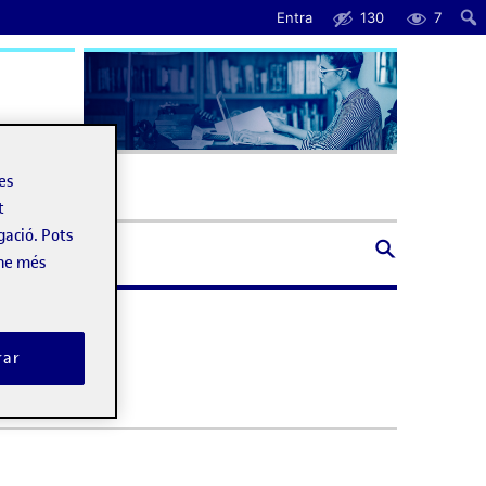
Entra
130
7
uda
les
t
gació. Pots
-ne més
rar