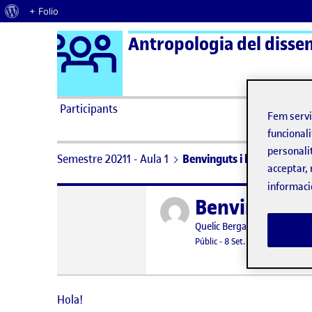
Quant al WordPress
+ Folio
Logo Ágora
Antropologia del disse
Saltar al contingut
Participants
Fem serv
funcionali
personali
Semestre 20211 - Aula 1
Benvinguts i benvingudes!
acceptar, 
informaci
Benvinguts i
Publicat per
Publicat per
Quelic Berga Carreras
Visibilitat:
Data de publicació
8 setembre, 
Públic
-
8 Set. 2021
Hola!