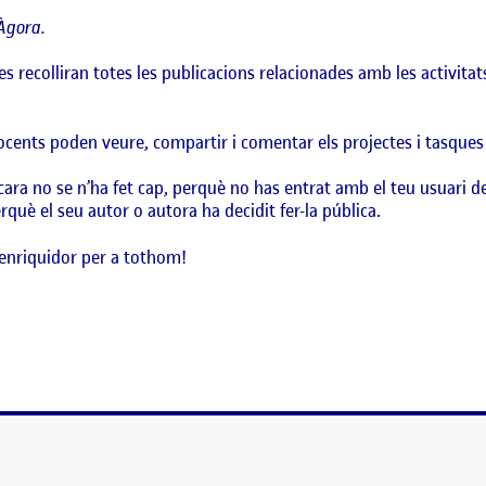
Àgora.
es recolliran totes les publicacions relacionades amb les activita
docents poden veure, compartir i comentar els projectes i tasques
ara no se n’ha fet cap, perquè no has entrat amb el teu usuari d
què el seu autor o autora ha decidit fer-la pública.
enriquidor per a tothom!