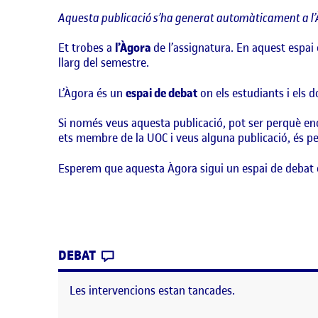
Aquesta publicació s’ha generat automàticament a l’
Et trobes a
l’Àgora
de l’assignatura. En aquest espai 
llarg del semestre.
L’Àgora és un
espai de debat
on els estudiants i els 
Si només veus aquesta publicació, pot ser perquè enc
ets membre de la UOC i veus alguna publicació, és per
Esperem que aquesta Àgora sigui un espai de debat 
CONTRIBUTION
0
EL BENVINGUTS I BENVINGUDES!
DEBAT
Les intervencions estan tancades.